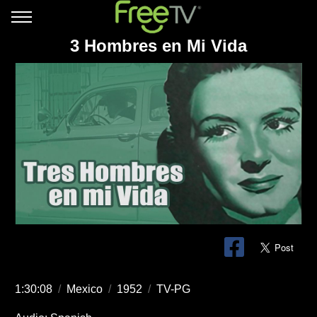
3 Hombres en Mi Vida
1:30:08
/
Mexico
/
1952
/
TV-PG