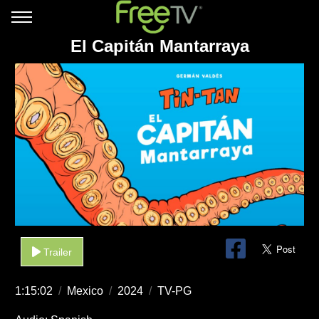
El Capitán Mantarraya
Trailer
1:15:02
/
Mexico
/
2024
/
TV-PG