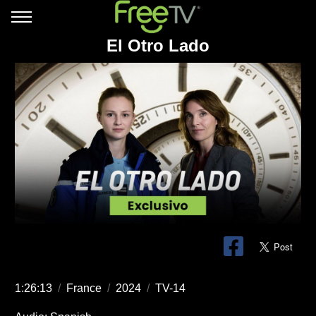
El Otro Lado
1:26:13
/
France
/
2024
/
TV-14