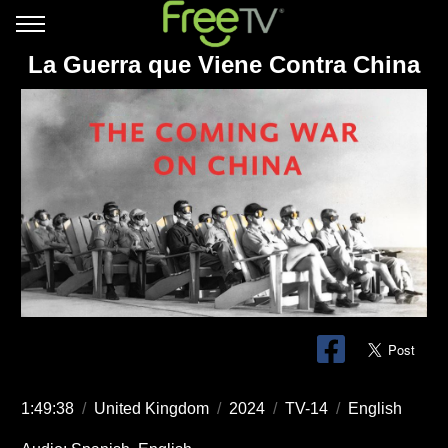
La Guerra que Viene Contra China
1:49:38
/
United Kingdom
/
2024
/
TV-14
/
English