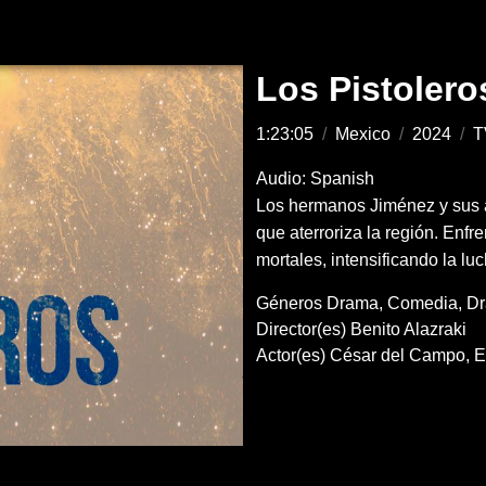
Los Pistolero
1:23:05
/
Mexico
/
2024
/
T
Audio: Spanish
Los hermanos Jiménez y sus a
que aterroriza la región. Enf
mortales, intensificando la lu
Géneros
Drama
Comedia
D
Director(es)
Benito Alazraki
Actor(es)
César del Campo
E