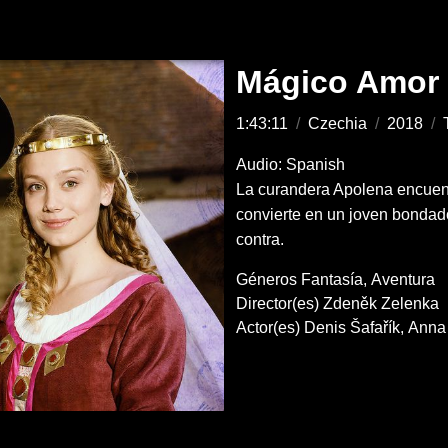
Mágico Amor
1:43:11
/
Czechia
/
2018
/
Audio: Spanish
La curandera Apolena encuent
convierte en un joven bondad
contra.
Géneros
Fantasía
Aventura
Director(es)
Zdeněk Zelenka
Actor(es)
Denis Šafařík
Anna