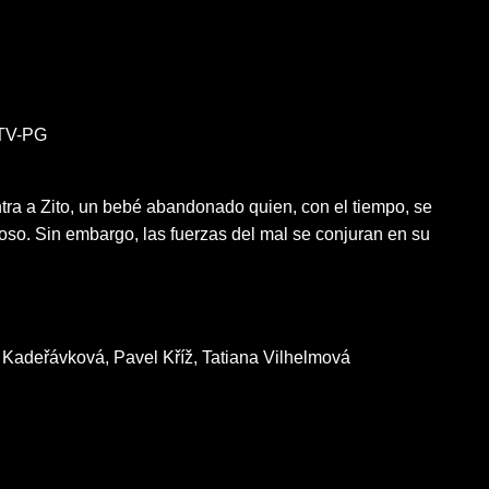
TV-PG
ra a Zito, un bebé abandonado quien, con el tiempo, se
oso. Sin embargo, las fuerzas del mal se conjuran en su
 Kadeřávková
Pavel Kříž
Tatiana Vilhelmová