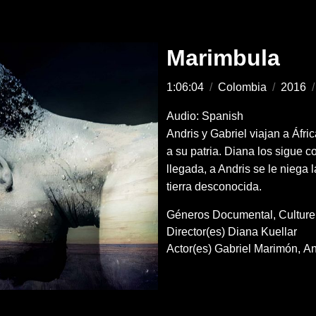
Marimbula
1:06:04
/
Colombia
/
2016
/
Audio: Spanish
Andris y Gabriel viajan a Áfr
a su patria. Diana los sigue 
llegada, a Andris se le niega 
tierra desconocida.
Géneros
Documental
Culture
Director(es)
Diana Kuellar
Actor(es)
Gabriel Marimón
An