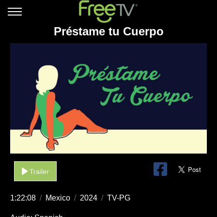
Préstame tu Cuerpo
Trailer
1:22:08
/
Mexico
/
2024
/
TV-PG