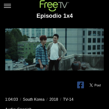
Episodio 1x4
1:04:03
/
South Korea
/
2018
/
TV-14