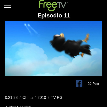
Episodio 11
0:21:38
/
China
/
2010
/
TV-PG