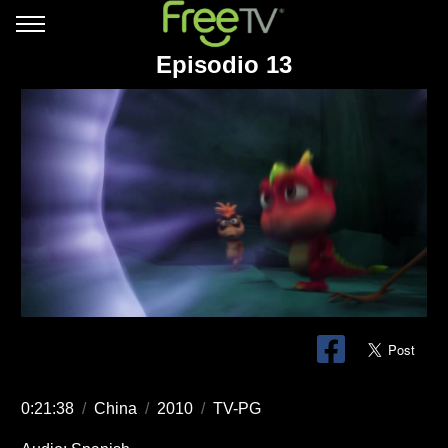
Episodio 13
0:21:38
/
China
/
2010
/
TV-PG