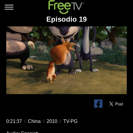
Episodio 19
0:21:37
/
China
/
2010
/
TV-PG