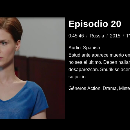
Episodio 20
0:45:46
/
Russia
/
2015
/
T
Audio: Spanish
Estudiante aparece muerto en 
no sea el último. Deben halla
desaparezcan. Shurik se ace
su juicio.
Géneros
Action
Drama
Miste