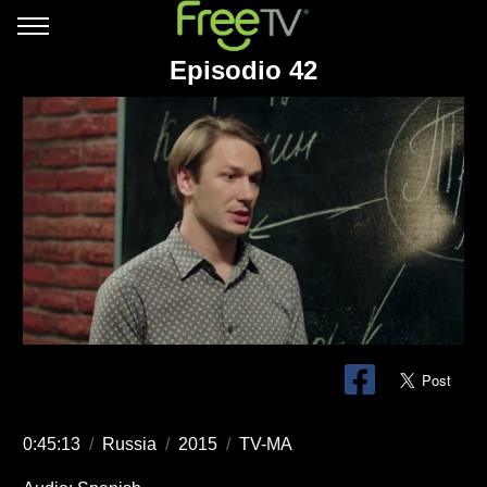
Episodio 42
0:45:13
/
Russia
/
2015
/
TV-MA