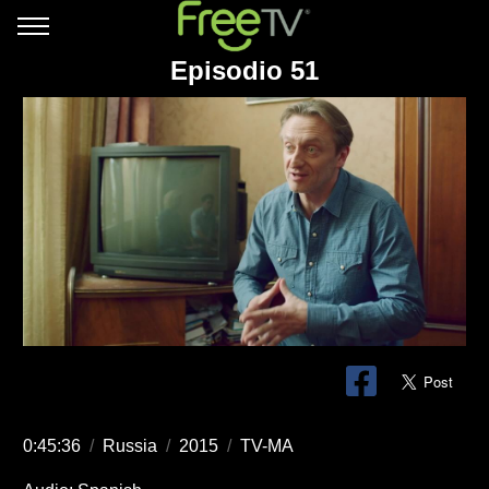
Episodio 51
0:45:36
/
Russia
/
2015
/
TV-MA