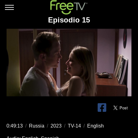
Episodio 15
0:49:13
/
Russia
/
2023
/
TV-14
/
English