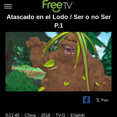
Atascado en el Lodo / Ser o no Ser
P.1
0:21:40
/
China
/
2016
/
TV-G
/
English