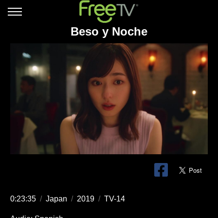
Beso y Noche
0:23:35
/
Japan
/
2019
/
TV-14