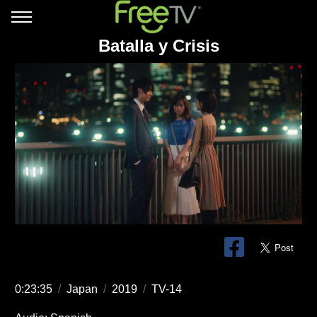
Batalla y Crisis
0:23:35
/
Japan
/
2019
/
TV-14