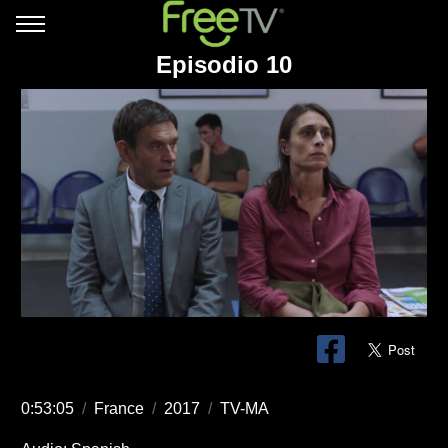
Episodio 10
0:53:05
/
France
/
2017
/
TV-MA