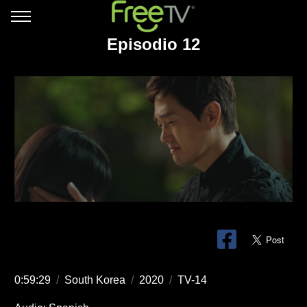
Episodio 12
0:59:29
/
South Korea
/
2020
/
TV-14