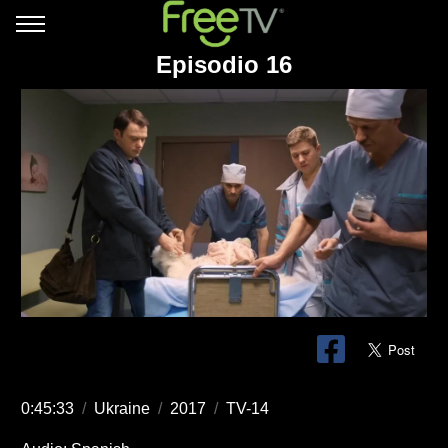
Episodio 16
0:45:33
/
Ukraine
/
2017
/
TV-14