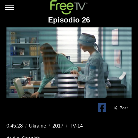
Episodio 26
0:45:28
/
Ukraine
/
2017
/
TV-14