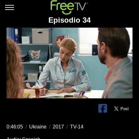
Episodio 34
0:46:05
/
Ukraine
/
2017
/
TV-14