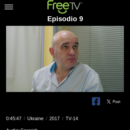
Episodio 9
0:45:47
/
Ukraine
/
2017
/
TV-14