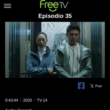
Episodio 35
0:43:44
/
2020
/
TV-14