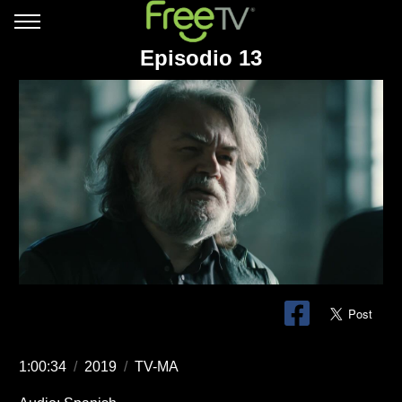
Episodio 13
1:00:34
/
2019
/
TV-MA