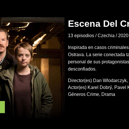
Escena Del C
13 episodios
Czechia
2020
Inspirada en casos criminales
Ostrava. La serie conectada t
personal de sus protagonista
desconfiados.
Director(es)
Dan Wlodarczyk
Actor(es)
Karel Dobrý
Pavel 
Géneros
Crime
Drama