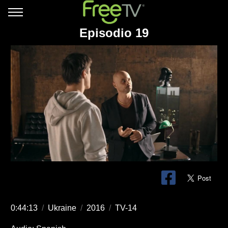
Episodio 19
0:44:13
/
Ukraine
/
2016
/
TV-14