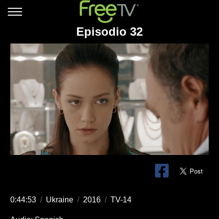
Episodio 32
0:44:53
/
Ukraine
/
2016
/
TV-14