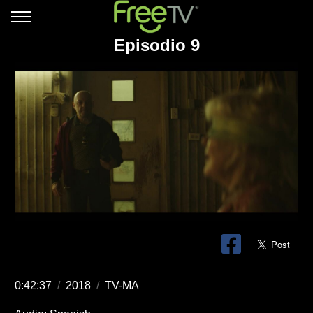
Episodio 9
0:42:37
/
2018
/
TV-MA