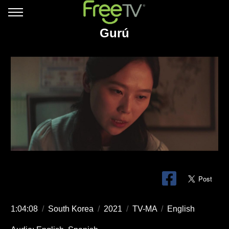
Gurú
1:04:08
/
South Korea
/
2021
/
TV-MA
/
English