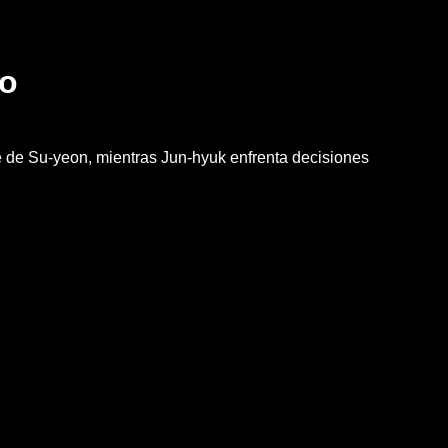
co
e de Su-yeon, mientras Jun-hyuk enfrenta decisiones