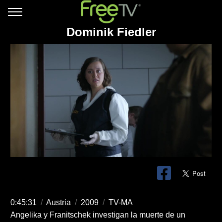
Dominik Fiedler
0:45:31
/
Austria
/
2009
/
TV-MA
Angelika y Franitschek investigan la muerte de un