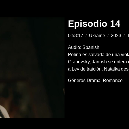
Episodio 14
0:53:17
/
Ukraine
/
2023
/
Audio: Spanish
Polina es salvada de una viola
Grabovsky, Janush se entera d
a Lev de traición. Natalka des
Géneros
Drama
Romance