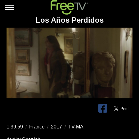
Los Años Perdidos
1:39:59
/
France
/
2017
/
TV-MA