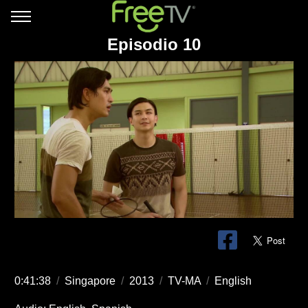
Episodio 10
0:41:38
/
Singapore
/
2013
/
TV-MA
/
English