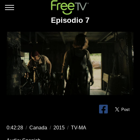
Episodio 7
0:42:28
/
Canada
/
2015
/
TV-MA