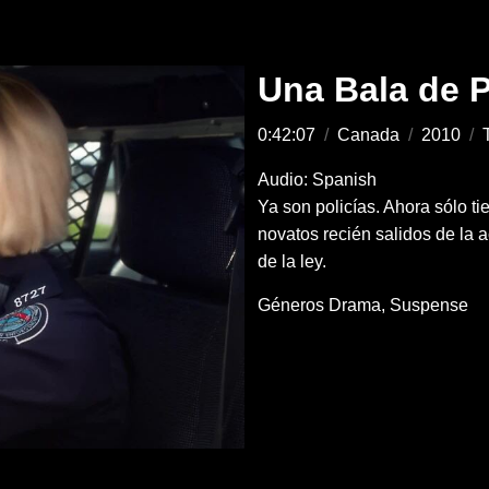
Una Bala de 
0:42:07
/
Canada
/
2010
/
T
Audio: Spanish
Ya son policías. Ahora sólo t
novatos recién salidos de la 
de la ley.
Géneros
Drama
Suspense