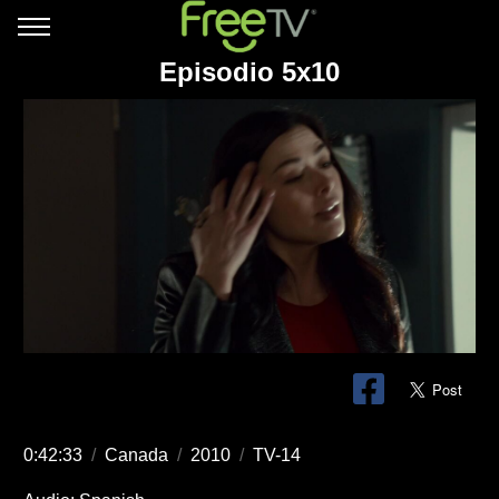
Episodio 5x10
0:42:33
/
Canada
/
2010
/
TV-14