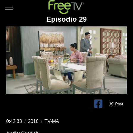
Episodio 29
0:42:33
/
2018
/
TV-MA