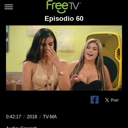
Episodio 60
0:42:17
/
2018
/
TV-MA