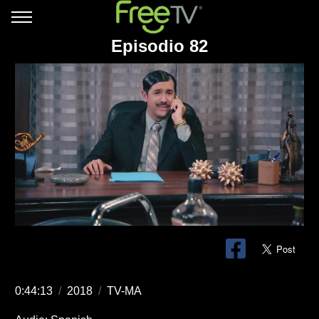
Episodio 82
0:44:13
/
2018
/
TV-MA