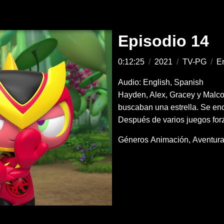
Episodio 14
0:12:25
/
2021
/
TV-PG
/
En
Audio: English, Spanish
Hayden, Alex, Gracey y Malco
buscaban una estrella. Se enc
Después de varios juegos forz
Géneros
Animación
Aventur