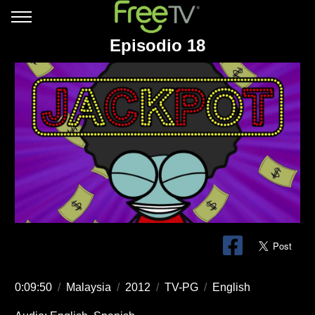
Episodio 18
0:09:50
/
Malaysia
/
2012
/
TV-PG
/
English