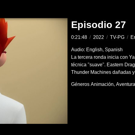
Episodio 27
0:21:48
/
2022
/
TV-PG
/
En
Audio: English, Spanish
La tercera ronda inicia con Y
técnica "suave". Eastern Dra
Thunder Machines dañadas y l
Géneros
Animación
Aventur