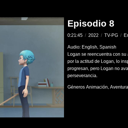
Episodio 8
0:21:45
/
2022
/
TV-PG
/
En
Audio: English, Spanish
Logan se reencuentra con su
por la actitud de Logan, lo in
progresan, pero Logan no av
perseverancia.
Géneros
Animación
Aventur