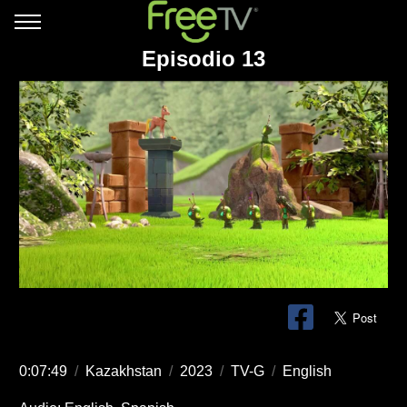
Episodio 13
0:07:49
/
Kazakhstan
/
2023
/
TV-G
/
English