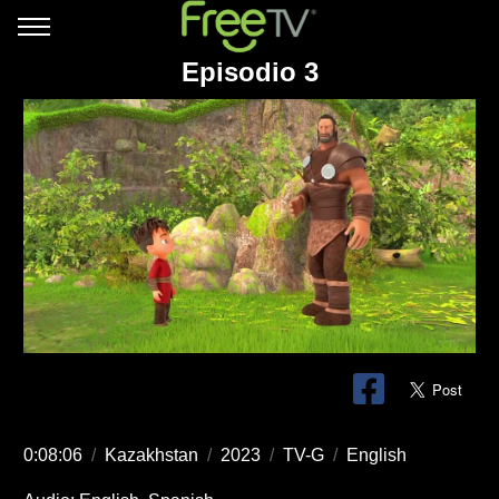
Episodio 3
0:08:06
/
Kazakhstan
/
2023
/
TV-G
/
English