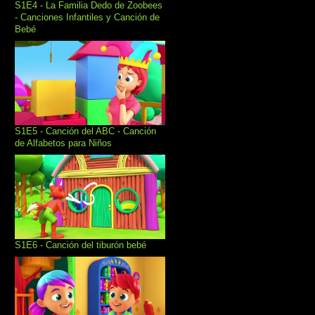
S1E4 - La Familia Dedo de Zoobees
- Canciones Infantiles y Canción de
Bebé
S1E5 - Canción del ABC - Canción
de Alfabetos para Niños
S1E6 - Canción del tiburón bebé